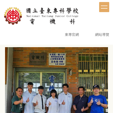
跳
到
主
要
內
容
東專官網
網站導覽
區